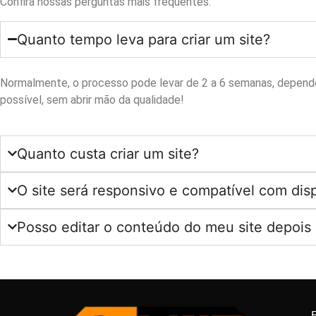
Confira nossas perguntas mais frequentes:
Quanto tempo leva para criar um site?
Normalmente, o processo pode levar de 2 a 6 semanas, depende
possível, sem abrir mão da qualidade!
Quanto custa criar um site?
O site será responsivo e compatível com dis
Posso editar o conteúdo do meu site depois 
Com a tag
Criação de site
,
criação de site foz do iguaçu
,
w