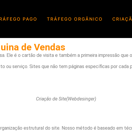
Webdesigner)
RÁFEGO PAGO
TRÁFEGO ORGÂNICO
CRIAÇÃ
(Webdesigner) no Format
ina de Vendas
a. Ele é o cartão de visita e também a primeira impressão que o
ou serviço. Sites que não tem páginas específicas por cada pro
Criação de Site(Webdesinger)
rganização estrutural do site. Nosso método é baseado em técn