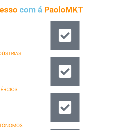
cesso
com á
PaoloMKT
DÚSTRIAS
(Metalúrgicas, Caldeirarias, Têxtil, Alimentício e e
ÉRCIOS
(Loja de Roupas, Mercados, Petshops, Farmácias e 
TÔNOMOS
(Arquitetos, Advogados, Médicos, Corretores e e