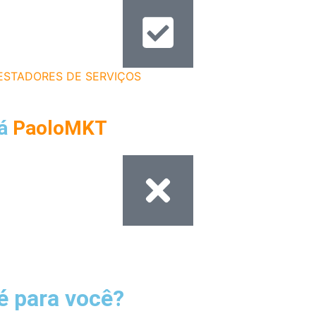
ESTADORES DE SERVIÇOS
(Imobiliárias, Desentupidoras e e
 á
PaoloMKT
gócios proibidos de anunciar no Google, Facebook, Instagra
é para você?