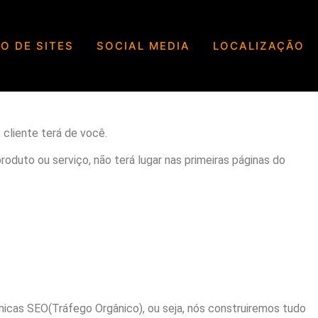
O DE SITES
SOCIAL MEDIA
LOCALIZAÇÃO
o
Orgânico(SEO)
 cliente terá de você.
duto ou serviço, não terá lugar nas primeiras páginas do
icas SEO(Tráfego Orgânico), ou seja, nós construiremos tudo