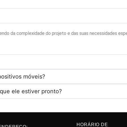
ndo da complexidade do projeto e das suas necessidades especí
positivos móveis?
que ele estiver pronto?
ebdesigner
,
webdesigner foz do iguaçu
HORÁRIO DE
ENDEREÇO: