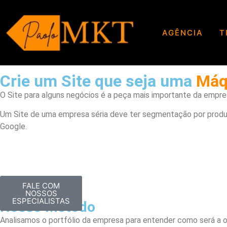
https://www.paolomkt.com
Criação de Site(
AGÊNCIA
T
Criação de
Sites
Crie um Site que seja uma
Máqu
O Site para alguns negócios é a peça mais importante da empres
Um Site de uma empresa séria deve ter segmentação por produto 
Google.
FALE COM
NOSSOS
ESPECIALISTAS
Nosso Método
Analisamos o portfólio da empresa para entender como será a o